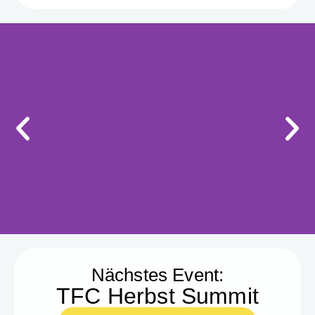
TFC Herbst Summit in
Stuttgart
Nächstes Event:
TFC Herbst Summit