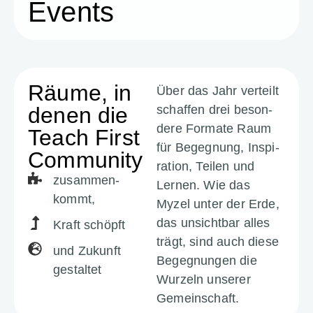
Events
Räume, in
Über das Jahr verteilt
denen die
schaffen drei beson­
dere Formate Raum
Teach First
für Begeg­nung, Inspi­
Community
ra­tion, Teilen und
zusam­men­
Lernen. Wie das
kommt,
Myzel unter der Erde,
das unsichtbar alles
Kraft schöpft
trägt, sind auch diese
und Zukunft
Begeg­nungen die
gestaltet
Wurzeln unserer
Gemein­schaft.