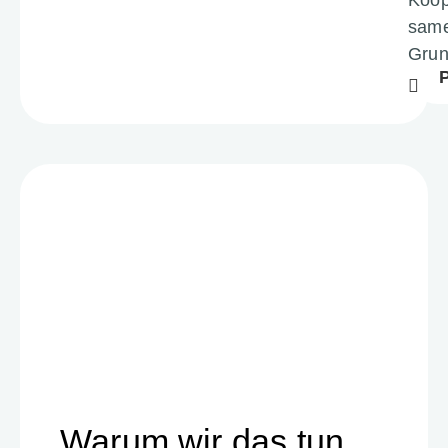
same
Grun
Warum wir das tun