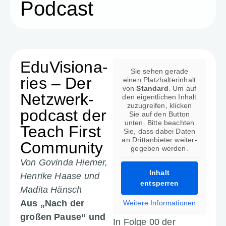
Podcast
EduVi­sio­na­
Sie sehen gerade
ries – Der
einen Platz­hal­ter­in­halt
von
Stan­dard
. Um auf
Netz­werk­
den eigent­li­chen Inhalt
zuzu­greifen, klicken
pod­cast der
Sie auf den Button
unten. Bitte beachten
Teach First
Sie, dass dabei Daten
an Dritt­an­bieter weiter­
Community
ge­geben werden.
Von Govinda Hiemer,
Inhalt
Henrike Haase und
entsperren
Madita Hänsch
Aus „Nach der
Weitere Infor­ma­tionen
großen Pause“ und
In Folge 00 der