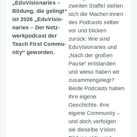
„EduVi­sio­na­ries –
zweiten Staffel stellen
Bildung, die gelingt“
sich die Macher:innen
ist 2026 „EduVi­sio­
des Podcasts selber
na­ries – Der Netz­
vor und blicken
werk­pod­cast der
zurück: Wie sind
Teach First Commu­
EduVi­sio­na­ries und
nity“ geworden.
„Nach der großen
Pause“ entstanden
und wieso haben wir
zusam­men­ge­legt?
Beide Podcasts haben
ihre eigene
Geschichte, ihre
eigene Commu­nity –
und doch verfolgen
sie dieselbe Vision: