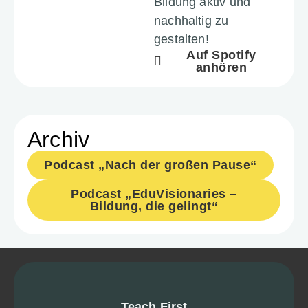
Bildung aktiv und
nach­haltig zu
gestalten!
Auf Spotify
anhören
Archiv
Podcast „Nach der großen Pause“
Podcast „EduVi­sio­na­ries –
Bildung, die gelingt“
Teach First